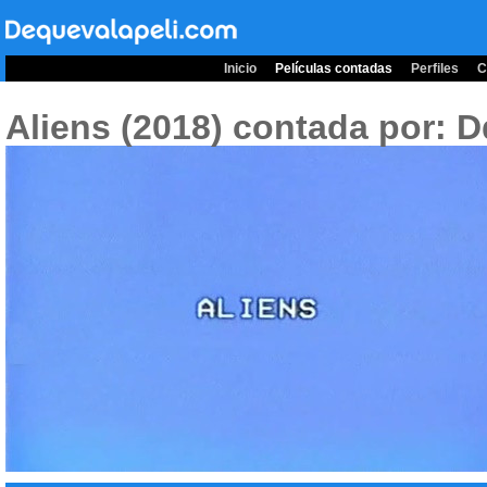
Inicio
Películas contadas
Perfiles
C
Aliens (2018)
contada por: D