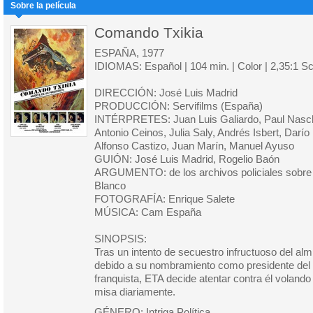
Sobre la película
Comando Txikia
ESPAÑA, 1977
IDIOMAS: Español | 104 min. | Color | 2,35:1 S
DIRECCIÓN: José Luis Madrid
PRODUCCIÓN: Servifilms (España)
INTÉRPRETES: Juan Luis Galiardo, Paul Naschy
Antonio Ceinos, Julia Saly, Andrés Isbert, Darío
Alfonso Castizo, Juan Marín, Manuel Ayuso
GUIÓN: José Luis Madrid, Rogelio Baón
ARGUMENTO: de los archivos policiales sobre 
Blanco
FOTOGRAFÍA: Enrique Salete
MÚSICA: Cam España
SINOPSIS:
Tras un intento de secuestro infructuoso del alm
debido a su nombramiento como presidente del 
franquista, ETA decide atentar contra él volando
misa diariamente.
GÉNERO: Intriga,Política