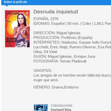
Sobre la película
Desnuda inquietud
ESPAÑA, 1976
IDIOMAS: Español | 90 min. | Color | 1,66:1 Pa
DIRECCIÓN: Miguel Iglesias
PRODUCCIÓN: Profilmes (España)
INTÉRPRETES: Nadiuska, Gaspar Indio González
Lucchetti, Enric Majó, Ramiro Oliveros, Eva Ro
Ulloa, Gil Vidal
GUIÓN: Miguel Iglesias, Enrique Josa
FOTOGRAFÍA: Tomás Pladevall
SINOPSIS:
Los amigos de un hombre recién fallecido buscan
mujer que amó.
GÉNERO: Drama,Erotismo
CONTADA POR:
Dqvlapeli Blog