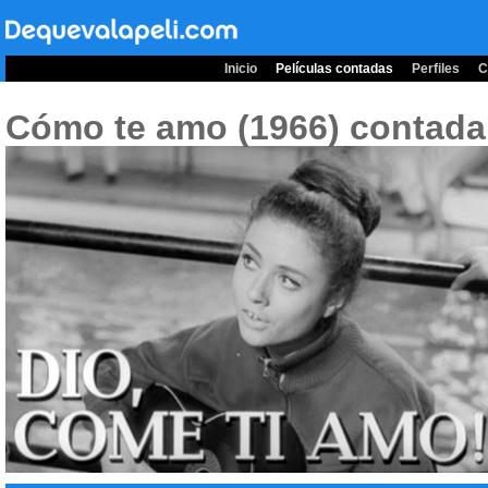
Inicio
Películas contadas
Perfiles
C
Cómo te amo (1966)
contada