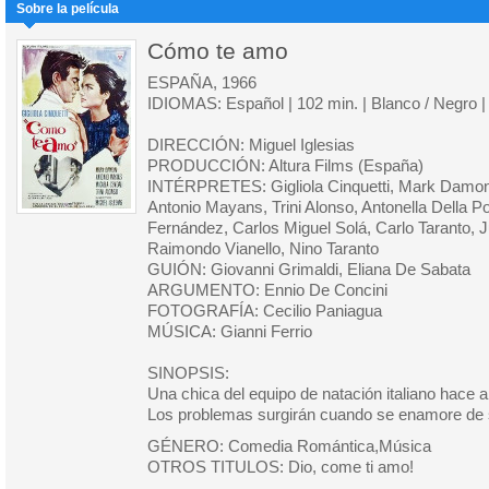
Sobre la película
Cómo te amo
ESPAÑA, 1966
IDIOMAS: Español | 102 min. | Blanco / Negro 
DIRECCIÓN: Miguel Iglesias
PRODUCCIÓN: Altura Films (España)
INTÉRPRETES: Gigliola Cinquetti, Mark Damon, 
Antonio Mayans, Trini Alonso, Antonella Della Po
Fernández, Carlos Miguel Solá, Carlo Taranto, Ju
Raimondo Vianello, Nino Taranto
GUIÓN: Giovanni Grimaldi, Eliana De Sabata
ARGUMENTO: Ennio De Concini
FOTOGRAFÍA: Cecilio Paniagua
MÚSICA: Gianni Ferrio
SINOPSIS:
Una chica del equipo de natación italiano hace 
Los problemas surgirán cuando se enamore de 
GÉNERO: Comedia Romántica,Música
OTROS TITULOS: Dio, come ti amo!