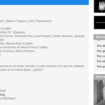
in. | Blanco / Negro | 1,66:1 Panorámico
-Castillo
ñán P.C. (España)
 Ferrero, Fernando Rey, Lina Rosales, Pastor Serrador, Jacques
Busca
diel
illo, Manuel Ruiz-Castillo
Por tí
 homónimo de Manuel Ruiz-Castillo
o Pacheco, Mario Pacheco
Por g
r
Por c
Por i
onvoca en un teatro cerrado a cuatro actores a los que ha estafado.
Por p
inado en el mismo teatro. ¿Quién?
Guerra
POR:
Blog
e DQVlapeli