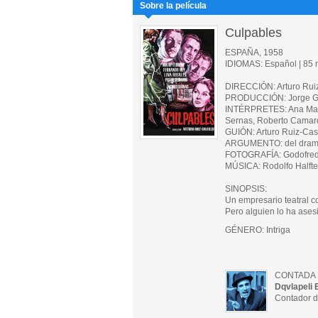
Sobre la película
Culpables
ESPAÑA, 1958
IDIOMAS: Español | 85 m
DIRECCIÓN: Arturo Ruiz
PRODUCCIÓN: Jorge Gri
INTÉRPRETES: Ana María
Sernas, Roberto Camar
GUIÓN: Arturo Ruiz-Cast
ARGUMENTO: del drama
FOTOGRAFÍA: Godofred
MÚSICA: Rodolfo Halfte
SINOPSIS:
Un empresario teatral c
Pero alguien lo ha ases
GÉNERO: Intriga
CONTADA 
Dqvlapeli 
Contador d