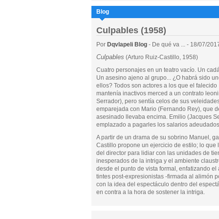
Blog
Culpables (1958)
Por
Dqvlapeli Blog
- De qué va ... - 18/07/201
Culpables
(Arturo Ruiz-Castillo, 1958)
Cuatro personajes en un teatro vacío. Un cadá
Un asesino ajeno al grupo... ¿O habrá sido u
ellos? Todos son actores a los que el falecido
mantenía inactivos merced a un contrato leon
Serrador), pero sentía celos de sus veleidad
emparejada con Mario (Fernando Rey), que de
asesinado llevaba encima. Emilio (Jacques Se
emplazado a pagarles los salarios adeudado
A partir de un drama de su sobrino Manuel, g
Castillo propone un ejercicio de estilo; lo que
del director para lidiar con las unidades de ti
inesperados de la intriga y el ambiente claust
desde el punto de vista formal, enfatizando el
tintes post-expresionistas -firmada al alimón
con la idea del espectáculo dentro del espect
en contra a la hora de sostener la intriga.