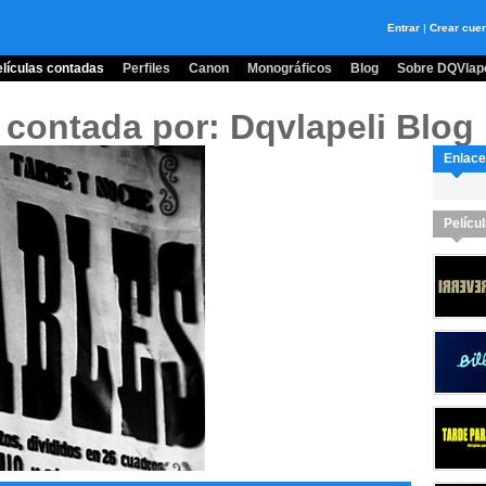
Entrar
|
Crear cue
lículas contadas
Perfiles
Canon
Monográficos
Blog
Sobre DQVlape
)
contada por: Dqvlapeli Blog
Enlace
Pelícu