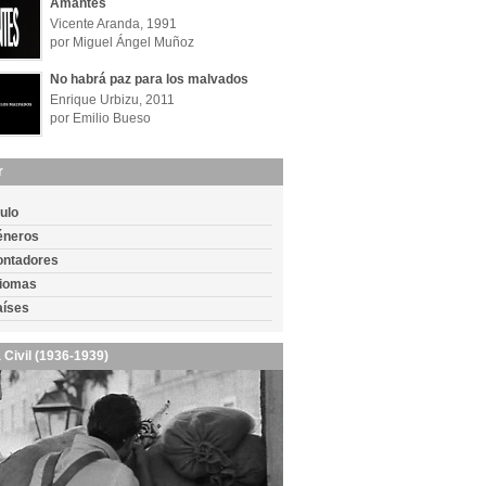
Amantes
Vicente Aranda, 1991
por Miguel Ángel Muñoz
No habrá paz para los malvados
Enrique Urbizu, 2011
por Emilio Bueso
r
tulo
éneros
ontadores
diomas
aíses
 Civil (1936-1939)