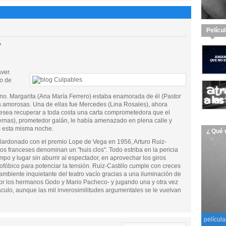
Pelícu
7
ver.
no de
ino. Margarita (Ana María Ferrero) estaba enamorada de él (Pastor
es amorosas. Una de ellas fue Mercedes (Lina Rosales), ahora
sea recuperar a toda costa una carta comprometedora que el
rnas), prometedor galán, le había amenazado en plena calle y
s esta misma noche.
¿ Qué 
alardonado con el premio Lope de Vega en 1956, Arturo Ruiz-
 los franceses denominan un "huis clos". Todo estriba en la pericia
empo y lugar sin aburrir al espectador, en aprovechar los giros
rofóbico para potenciar la tensión. Ruiz-Castillo cumple con creces
 ambiente inquietante del teatro vacío gracias a una iluminación de
 por los hermanos Godo y Mario Pacheco- y jugando una y otra vez
áculo, aunque las mil inverosimilitudes argumentales se le vuelvan
película