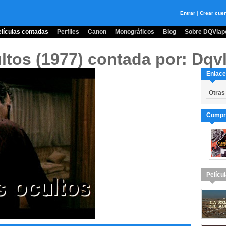
Entrar
|
Crear cue
lículas contadas
Perfiles
Canon
Monográficos
Blog
Sobre DQVlape
ltos (1977)
contada por: Dqvl
Enlace
Otras 
Compra
Pelícu