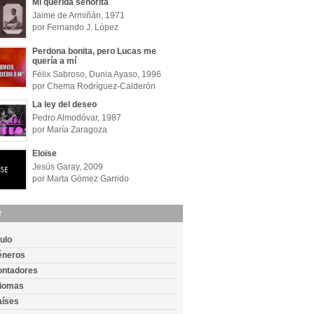
Mi querida señorita
Jaime de Armiñán, 1971
por Fernando J. López
Perdona bonita, pero Lucas me
quería a mí
Félix Sabroso, Dunia Ayaso, 1996
por Chema Rodríguez-Calderón
La ley del deseo
Pedro Almodóvar, 1987
por María Zaragoza
Eloïse
Jesús Garay, 2009
por Marta Gómez Garrido
r
tulo
éneros
ontadores
diomas
aíses