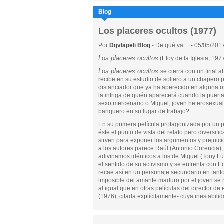
Blog
Los placeres ocultos (1977)
Por
Dqvlapeli Blog
- De qué va ... - 05/05/201
Los placeres ocultos
(Eloy de la Iglesia, 197
Los placeres ocultos
se cierra con un final 
recibe en su estudio de soltero a un chapero 
distanciador que ya ha aperecido en alguna otr
la intriga de quién aparecerá cuando la puert
sexo mercenario o Miguel, joven heterosexual
banquero en su lugar de trabajo?
En su primera película protagonizada por un p
éste el punto de vista del relato pero diversific
sirven para exponer los argumentos y prejuici
a los autores parece Raúl (Antonio Corencia
adivinamos idénticos a los de Miguel (Tony F
el sentido de su activismo y se enfrenta con E
recae así en un personaje secundario en tant
imposible del amante maduro por el joven se
al igual que en otras películas del director d
(1976), citada explícitamente- cuya inestabilid