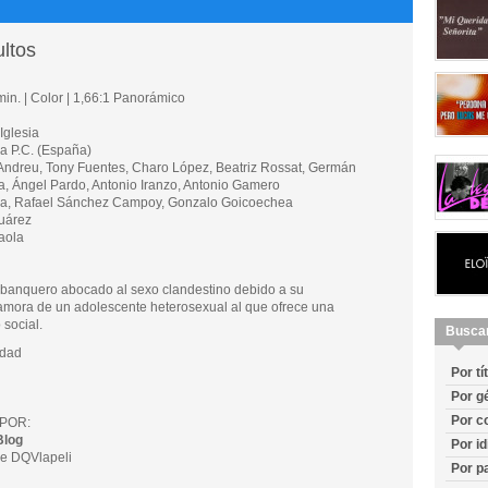
ultos
in. | Color | 1,66:1 Panorámico
Iglesia
 P.C. (España)
dreu, Tony Fuentes, Charo López, Beatriz Rossat, Germán
a, Ángel Pardo, Antonio Iranzo, Antonio Gamero
sia, Rafael Sánchez Campoy, Gonzalo Goicoechea
uárez
aola
 banquero abocado al sexo clandestino debido a su
mora de un adolescente heterosexual al que ofrece una
social.
Busca
dad
Por tí
Por g
Por c
POR:
Blog
Por i
e DQVlapeli
Por p