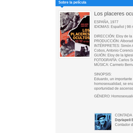
Sobre la película
Los placeres oc
ESPAÑA, 1977
IDIOMAS: Español | 98 m
DIRECCIÓN: Eloy de la 
PRODUCCIÓN: Alborada
INTÉRPRETES: Simón An
Cobos, Antonio Corenci
GUIÓN: Eloy de la Igle
FOTOGRAFÍA: Carlos S
MÚSICA: Carmelo Bern
SINOPSIS:
Eduardo, un importante
homosexualidad, se ena
oportunidad de ascenso 
GÉNERO: Homosexuali
CONTADA 
Dqvlapeli 
Contador d