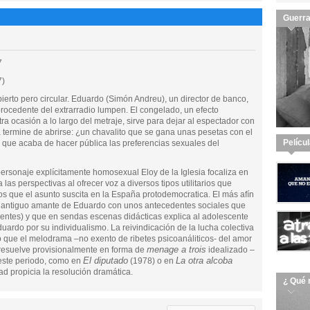
Guerra
7
7)
abierto pero circular. Eduardo (Simón Andreu), un director de banco,
procedente del extrarradio lumpen. El congelado, un efecto
a ocasión a lo largo del metraje, sirve para dejar al espectador con
a termine de abrirse: ¿un chavalito que se gana unas pesetas con el
Pelícu
 que acaba de hacer pública las preferencias sexuales del
ersonaje explícitamente homosexual Eloy de la Iglesia focaliza en
a las perspectivas al ofrecer voz a diversos tipos utilitarios que
os que el asunto suscita en la España protodemocratica. El más afín
), antiguo amante de Eduardo con unos antecedentes sociales que
uentes) y que en sendas escenas didácticas explica al adolescente
duardo por su individualismo. La reivindicación de la lucha colectiva
o que el melodrama –no exento de ribetes psicoanáliticos- del amor
menage a trois
 resuelve provisionalmente en forma de
idealizado –
El diputado
La otra alcoba
e este periodo, como en
(1978) o en
ad propicia la resolución dramática.
¿ Qué 