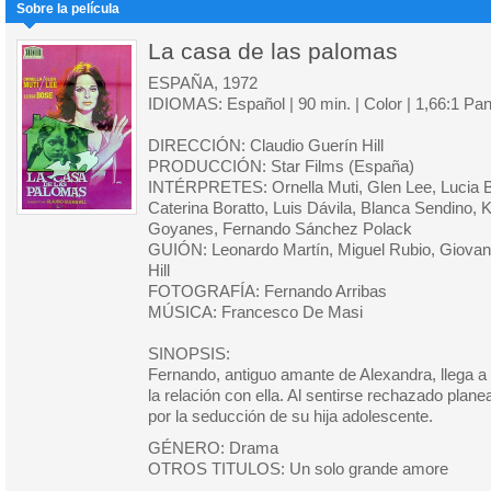
Sobre la película
La casa de las palomas
ESPAÑA, 1972
IDIOMAS: Español | 90 min. | Color | 1,66:1 Pa
DIRECCIÓN: Claudio Guerín Hill
PRODUCCIÓN: Star Films (España)
INTÉRPRETES: Ornella Muti, Glen Lee, Lucia B
Caterina Boratto, Luis Dávila, Blanca Sendino, 
Goyanes, Fernando Sánchez Polack
GUIÓN: Leonardo Martín, Miguel Rubio, Giovann
Hill
FOTOGRAFÍA: Fernando Arribas
MÚSICA: Francesco De Masi
SINOPSIS:
Fernando, antiguo amante de Alexandra, llega 
la relación con ella. Al sentirse rechazado pla
por la seducción de su hija adolescente.
GÉNERO: Drama
OTROS TITULOS: Un solo grande amore