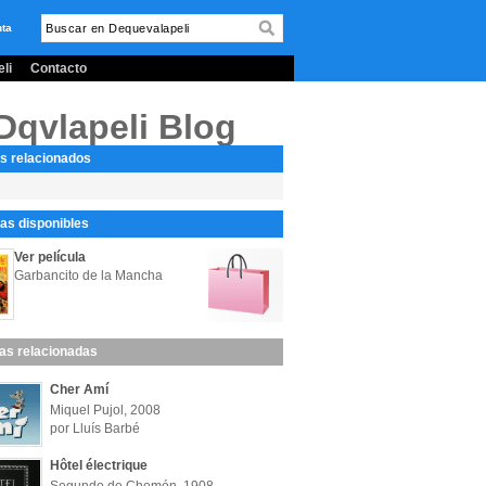
nta
li
Contacto
Dqvlapeli Blog
s relacionados
s disponibles
Ver película
Garbancito de la Mancha
las relacionadas
Cher Amí
Miquel Pujol, 2008
por Lluís Barbé
Hôtel électrique