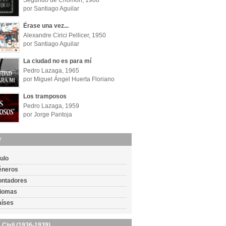
Segundo de Chomón, 1908
por Santiago Aguilar
Érase una vez...
Alexandre Cirici Pellicer, 1950
por Santiago Aguilar
La ciudad no es para mí
Pedro Lazaga, 1965
por Miguel Ángel Huerta Floriano
Los tramposos
Pedro Lazaga, 1959
por Jorge Pantoja
r
tulo
éneros
ontadores
diomas
aíses
 Civil (1936-1939)