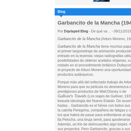
Blog
Garbancito de la Mancha (19
Por
Dqvlapeli Blog
- De qué va ... - 08/11/201
Garbancito de la Mancha
(Arturo Moreno, 19
Garbancito de la Mancha
tiene muchas papal
el primer largometraje de animación producid
entrado en la leyenda: viejas radiografías ut
posibilidades de obtener acetatos vírgenes, vu
rodado en el procedimiento británico Dufaycolor
el proyecto de Arturo Moreno una oportunidad 
productos autárquicos.
Porque más allá del esforzado trabajo de Artu
Moreno para que su película no desmerezca d
prestigiosos productos de Walt Disney o de
Gulliver's Travels
(Los viajes de Gulliver, 19
trasuda ideología del Nuevo Estado. De acuer
hadas... Garbancito es el héroe con todos sus 
la cabrita Peregrina, compañera de fatigas y
los que habrá de pasar para enfrentarse al o
tía Pelocha, una bruja servil, para apoderarse 
Además, un trío de delincuentes algo torpes -
sus proyectos. Pero Garbancito, gracias a su