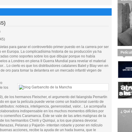
45)
6
45)
etas para ganar el controvertido primer puesto en la carrera por ser
o en Europa. La complicadísima historia de su producción ya ha
Pelícu
ilizadas como soportes sobre los que dibujar porque no había
elos a Londres en plena II Guerra Mundial para revelar el material
... Lo cierto es que los distribuidores catalanes Balet y Blay ven en
de oro para tomar la delantera en un mercado infantil virgen de
ro
e los
39), de los hermanos Fleischer, el argumento del falangista Pemartín
do en que la película puede verse como un tradicional cuento de
atributos: nobleza, inteligencia, generosidad, valor... Le acompaña
 colaboradora indispensable en los muchos momentos difíciles por
¿ Qué 
gro comeniños Caramanca. Éste se vale de las artes malignas de la
de los hermanitos Chirili y Quiriqui, a los que planea devorar.
Manazas, Pelanas y Pajarón- intentan robarle y poner en ridículo
s buenas acciones, recibe la ayuda de un hada buena, que le