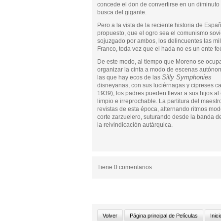
concede el don de convertirse en un diminut
busca del gigante.
Pero a la vista de la reciente historia de Es
propuesto, que el ogro sea el comunismo soviét
sojuzgado por ambos, los delincuentes las mi
Franco, toda vez que el hada no es un ente feé
De este modo, al tiempo que Moreno se ocup
organizar la cinta a modo de escenas autóno
Silly Symphonies
las que hay ecos de las
disneyanas, con sus luciérnagas y cipreses c
1939), los padres pueden llevar a sus hijos al
limpio e irreprochable. La partitura del maest
revistas de esta época, alternando ritmos mo
corte zarzuelero, suturando desde la banda de
la reivindicación autárquica.
Tiene 0 comentarios