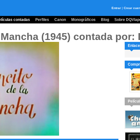
Entrar
|
Crear cue
lículas contadas
Perfiles
Canon
Monográficos
Blog
Sobre DQVlape
a Mancha (1945)
contada por: 
Enlace
Compra
Pelícu