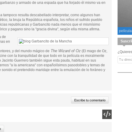
o garbanzo y armado de una espada que ha forjado él mismo va en
paña tampoco resulta descabellado interpretar, como algunos han
ico, la bruja la República española, los niños el sufrido pueblo
licias republicanas y Garbancito nada menos que el mismísimo
rico y pagano sino la "gracia divina", según ella misma afirma.
película
a de
Suscrí
mas en
The Wizard of Oz
antores, y del mundo mágico de
(El mago de Oz,
¿Quieres
 cine con la tranquilidad de que todo en la película es moralmente
ro Jacinto Guerrero también sigue esta pauta, habitual en sus
dernos "a la americana" con españolísimos pasodobles y temas de
 sonido el pretendido maridaje entre la emulación de lo foráneo y