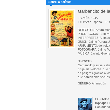
Sobre la película
Garbancito de 
ESPAÑA, 1945
IDIOMAS: Español | 98 m
DIRECCIÓN: Arturo Mo
PRODUCCIÓN: Balet y 
INTÉRPRETES: Animac
GUIÓN: Jaime Parera, Jo
ARGUMENTO: del relato
FOTOGRAFÍA: Jaime Pa
MÚSICA: Jacinto Guerr
SINOPSIS:
Garbancito y su fiel ca
bruja Tía Pelocha, que t
de peligros gracias a l
que habían sido secuest
GÉNERO: Animación
CONTADA 
Dqvlapeli 
Contador d