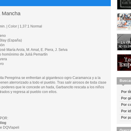
la Mancha
in. | Color | 1,37:1 Normal
reno
Blay (España)
ión
sé María Arola, M. Amat, E. Piera, J. Selva
 homónimo de Juliá Pemartín
rera
ero
brita Peregrina se enfrentan al gigantesco ogro Caramanca y a la
Busca
ienen aterrorizado a todo el pueblo. Tras salir airosos de toda clase
os poderes que le concede un hada, Garbancito rescata a los niños
rados y regresa al pueblo con ellos.
Por tí
Por g
Por c
Por i
Por p
POR:
Blog
e DQVlapeli
Guerra