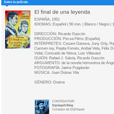
Sobre la película
El final de una leyenda
ESPAÑA, 1951
IDIOMAS: Español | 90 min. | Blanco / Negro | 
DIRECCIÓN: Ricardo Gascón
PRODUCCIÓN: Pecsa Films (España)
INTÉRPRETES: Cesare Danova, Juny Orly, Raf
Carmen rey, Pepita Fornés, Aníbal Vela, Félix Da
Vidal, Consuelo de Nieva, Luis Villasaiul
GUIÓN: Rafael J. Salvia, Ricardo Gascón
ARGUMENTO: de la novela hómonima de Ángel
FOTOGRAFÍA: Jaime Puigdurán
MÚSICA: Juan Dotras Vila
GÉNERO: Drama
CONTADA POR:
Dqvlapeli Blog
Contador de DQVlapeli