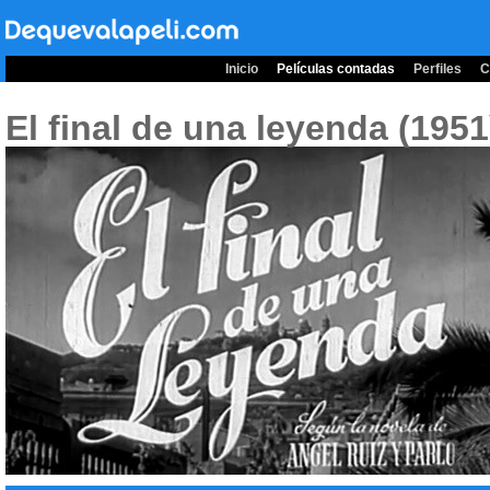
Inicio
Películas contadas
Perfiles
C
El final de una leyenda (195