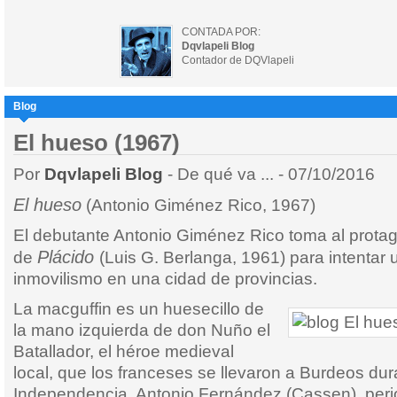
CONTADA POR:
Dqvlapeli Blog
Contador de DQVlapeli
Blog
El hueso (1967)
Por
Dqvlapeli Blog
- De qué va ... - 07/10/2016
El hueso
(Antonio Giménez Rico, 1967)
El debutante Antonio Giménez Rico toma al protag
Plácido
de
(Luis G. Berlanga, 1961) para intentar u
inmovilismo en una cidad de provincias.
La macguffin es un huesecillo de
la mano izquierda de don Nuño el
Batallador, el héroe medieval
local, que los franceses se llevaron a Burdeos dur
Independencia. Antonio Fernández (Cassen), peri