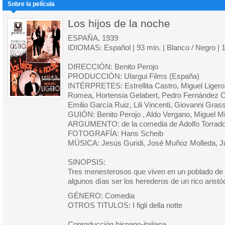
Sobre la película
Los hijos de la noche
ESPAÑA, 1939
IDIOMAS: Español | 93 min. | Blanco / Negro | 
DIRECCIÓN: Benito Perojo
PRODUCCIÓN: Ulargui Films (España)
INTÉRPRETES: Estrellita Castro, Miguel Ligero,
Romea, Hortensia Gelabert, Pedro Fernández 
Emilio García Ruiz, Lili Vincenti, Giovanni Gras
GUIÓN: Benito Perojo , Aldo Vergano, Miguel M
ARGUMENTO: de la comedia de Adolfo Torrado
FOTOGRAFÍA: Hans Scheib
MÚSICA: Jesús Guridi, José Muñoz Molleda, 
SINOPSIS:
Tres menesterosos que viven en un poblado de 
algunos días ser los herederos de un rico aristó
GÉNERO: Comedia
OTROS TITULOS: I figli della notte
Coproducción hispano-italiana.