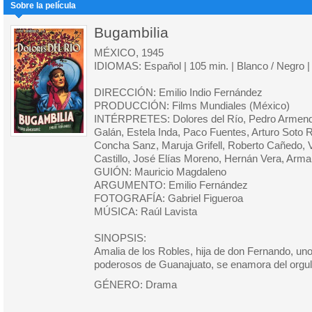
Sobre la película
Bugambilia
MÉXICO, 1945
IDIOMAS: Español | 105 min. | Blanco / Negro |
DIRECCIÓN: Emilio Indio Fernández
PRODUCCIÓN: Films Mundiales (México)
INTÉRPRETES: Dolores del Río, Pedro Armendáriz
Galán, Estela Inda, Paco Fuentes, Arturo Soto R
Concha Sanz, Maruja Grifell, Roberto Cañedo, V
Castillo, José Elías Moreno, Hernán Vera, Ar
GUIÓN: Mauricio Magdaleno
ARGUMENTO: Emilio Fernández
FOTOGRAFÍA: Gabriel Figueroa
MÚSICA: Raúl Lavista
SINOPSIS:
Amalia de los Robles, hija de don Fernando, u
poderosos de Guanajuato, se enamora del orgull
GÉNERO: Drama