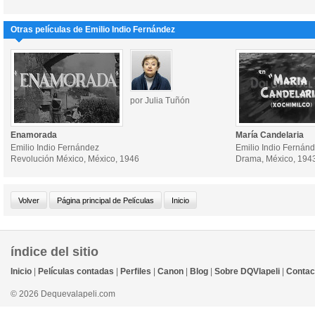
Otras películas de Emilio Indio Fernández
por Julia Tuñón
Enamorada
María Candelaria
Emilio Indio Fernández
Emilio Indio Fernán
Revolución México, México, 1946
Drama, México, 194
índice del sitio
Inicio
|
Películas contadas
|
Perfiles
|
Canon
|
Blog
|
Sobre DQVlapeli
|
Contac
© 2026 Dequevalapeli.com