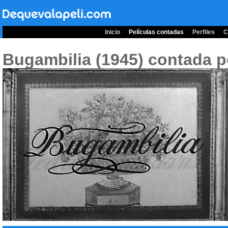
Inicio
Películas contadas
Perfiles
C
Bugambilia (1945)
contada p