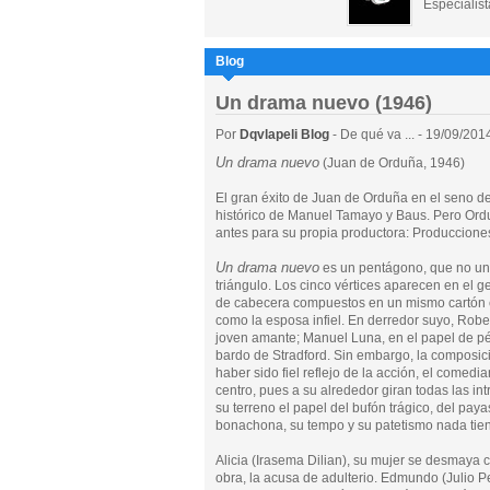
Especialist
Blog
Un drama nuevo (1946)
Por
Dqvlapeli Blog
- De qué va ... - 19/09/201
Un drama nuevo
(Juan de Orduña, 1946)
El gran éxito de Juan de Orduña en el seno d
histórico de Manuel Tamayo y Baus. Pero Ord
antes para su propia productora: Produccione
Un drama nuevo
es un pentágono, que no un
triángulo. Los cinco vértices aparecen en el g
de cabecera compuestos en un mismo cartón cu
como la esposa infiel. En derredor suyo, Robe
joven amante; Manuel Luna, en el papel de pér
bardo de Stradford. Sin embargo, la composic
haber sido fiel reflejo de la acción, el comed
centro, pues a su alrededor giran todas las in
su terreno el papel del bufón trágico, del pay
bonachona, su tempo y su patetismo nada tiene
Alicia (Irasema Dilian), su mujer se desmaya
obra, la acusa de adulterio. Edmundo (Julio P