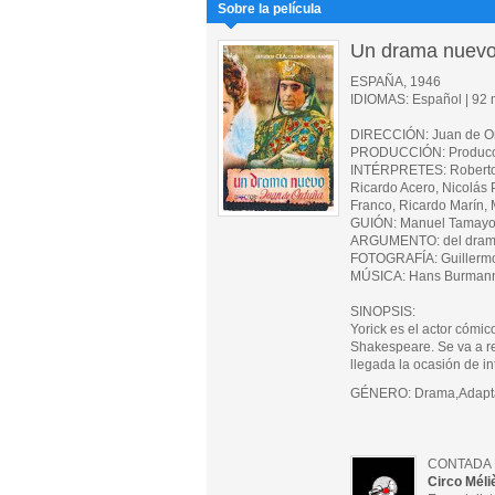
Sobre la película
Un drama nuev
ESPAÑA, 1946
IDIOMAS: Español | 92 m
DIRECCIÓN: Juan de O
PRODUCCIÓN: Producci
INTÉRPRETES: Roberto F
Ricardo Acero, Nicolás 
Franco, Ricardo Marín,
GUIÓN: Manuel Tamayo,
ARGUMENTO: del drama
FOTOGRAFÍA: Guillerm
MÚSICA: Hans Burman
SINOPSIS:
Yorick es el actor cómic
Shakespeare. Se va a re
llegada la ocasión de in
GÉNERO: Drama,Adaptac
CONTADA 
Circo Méli