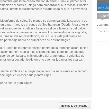
l hombre que lo ha criado. Walton (Manuel Luna), el primer actor
romoción del cómico, intriga para emponzoñar aún más la situación.
película
alma, intenta infructuosamente evitarle el dolor que le provocaría
Suscrí
rick enferma de celos. Su mundo se derrumba ante la sospecha de
uien paga, manda, y el conde de Southampton (Gabriel Algara) es el
¿Quieres
n el arranque de la película hemos asistido a la escena del balcón
hora podemos presenciar cómo Yorick, consumido por la angustia,
lia. Una nueva representación, en la que la vida y el drama se
ada personaje habrá de cumplir con su destino trágico.
el juego de la representación dentro de la representación, patina
tación de Font resulta más altisonante que la del personaje que
esponde con la parte más endeble del argumento, la voluntad de
amos en la decadente Albión sino que nos jugamos los cuartos
amente sombría en el segundo, la película se resiente en el tercero
ene lugar en el escenario y entre cajas.
erido ser un gran trágico.