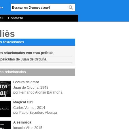
nta
li
Contacto
liès
s relacionados
es relacionados con esta película
 películas de Juan de Orduña
las relacionadas
Locura de amor
Juan de Orduña, 1948
por Fernando Alonso Barahona
Magical Girl
Carlos Vermut, 2014
por Pablo Escudero Abenza
A esmorga
Ignacio Vilar, 2015