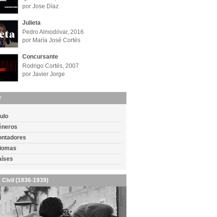
por Jose Díaz
Julieta
Pedro Almodóvar, 2016
por María José Cortés
Concursante
Rodrigo Cortés, 2007
por Javier Jorge
r
tulo
éneros
ontadores
diomas
aíses
 Civil (1936-1939)