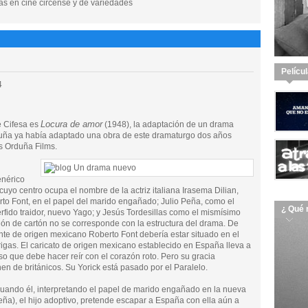
as en cine circense y de variedades
Pelícu
4
Locura de amor
e Cifesa es
(1948), la adaptación de un drama
uña ya había adaptado una obra de este dramaturgo dos años
s Orduña Films.
enérico
yo centro ocupa el nombre de la actriz italiana Irasema Dilian,
rto Font, en el papel del marido engañado; Julio Peña, como el
¿ Qué 
fido traidor, nuevo Yago; y Jesús Tordesillas como el mismísimo
ión de cartón no se corresponde con la estructura del drama. De
iante de origen mexicano Roberto Font debería estar situado en el
trigas. El caricato de origen mexicano establecido en España lleva a
aso que debe hacer reír con el corazón roto. Pero su gracia
n de británicos. Su Yorick está pasado por el Paralelo.
 cuando él, interpretando el papel de marido engañado en la nueva
eña), el hijo adoptivo, pretende escapar a España con ella aún a