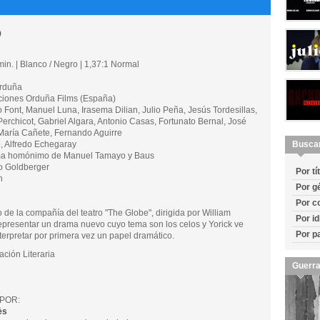
o
in. | Blanco / Negro | 1,37:1 Normal
rduña
ones Orduña Films (España)
ont, Manuel Luna, Irasema Dilian, Julio Peña, Jesús Tordesillas,
Perchicot, Gabriel Algara, Antonio Casas, Fortunato Bernal, José
 María Cañete, Fernando Aguirre
 Alfredo Echegaray
Busca
 homónimo de Manuel Tamayo y Baus
o Goldberger
Por tí
n
Por g
Por c
o de la compañía del teatro "The Globe", dirigida por William
Por i
presentar un drama nuevo cuyo tema son los celos y Yorick ve
Por p
terpretar por primera vez un papel dramático.
ión Literaria
Guerra
POR:
ès