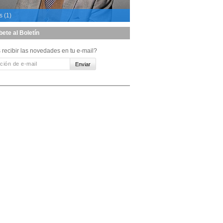
s (1)
bete al Boletín
 recibir las novedades en tu e-mail?