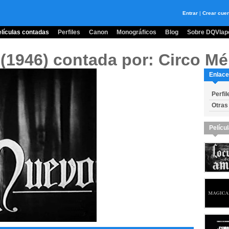
Entrar
|
Crear cue
lículas contadas
Perfiles
Canon
Monográficos
Blog
Sobre DQVlape
(1946)
contada por: Circo Mé
Enlace
Perfil
Otras
Pelícu