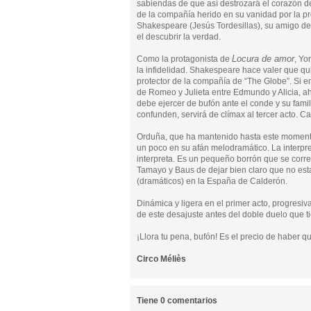
sabiendas de que así destrozará el corazón de
de la compañía herido en su vanidad por la p
Shakespeare (Jesús Tordesillas), su amigo del 
el descubrir la verdad.
Locura de amor
Como la protagonista de
, Yo
la infidelidad. Shakespeare hace valer que q
protector de la compañía de “The Globe”. Si e
de Romeo y Julieta entre Edmundo y Alicia, a
debe ejercer de bufón ante el conde y su fami
confunden, servirá de clímax al tercer acto. C
Orduña, que ha mantenido hasta este momento 
un poco en su afán melodramático. La interpre
interpreta. Es un pequeño borrón que se corr
Tamayo y Baus de dejar bien claro que no est
(dramáticos) en la España de Calderón.
Dinámica y ligera en el primer acto, progresiv
de este desajuste antes del doble duelo que ti
¡Llora tu pena, bufón! Es el precio de haber qu
Circo Méliès
Tiene 0 comentarios