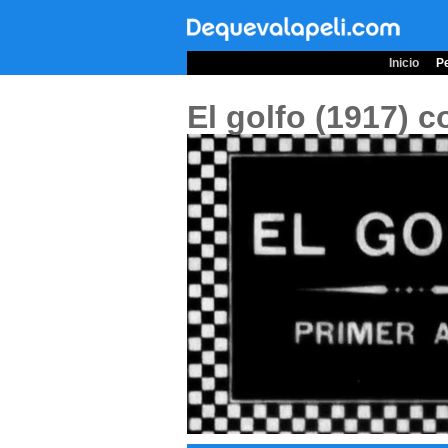
Inicio
Pe
El golfo (1917)
c