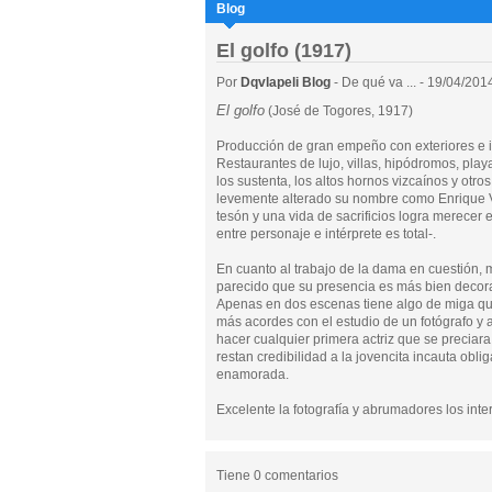
Blog
El golfo (1917)
Por
Dqvlapeli Blog
- De qué va ... - 19/04/201
El golfo
(José de Togores, 1917)
Producción de gran empeño con exteriores e in
Restaurantes de lujo, villas, hipódromos, pla
los sustenta, los altos hornos vizcaínos y otr
levemente alterado su nombre como Enrique Vill
tesón y una vida de sacrificios logra merecer 
entre personaje e intérprete es total-.
En cuanto al trabajo de la dama en cuestión,
parecido que su presencia es más bien decora
Apenas en dos escenas tiene algo de miga que 
más acordes con el estudio de un fotógrafo y a
hacer cualquier primera actriz que se preciara. 
restan credibilidad a la jovencita incauta obl
enamorada.
Excelente la fotografía y abrumadores los intert
Tiene 0 comentarios