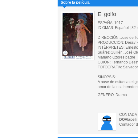
Sobre la película
El golfo
ESPAÑA, 1917
IDIOMAS: Español | 82 m
DIRECCIÓN: José de T
PRODUCCIÓN: Dessy Fi
INTÉRPRETES: Ernesto V
Suárez Guillén, José Ol
Mariano Ozores padre
GUIÓN: Fernando Dessy,
FOTOGRAFÍA: Salvador C
SINOPSIS:
A base de esfuerzo el go
amor de la rica hereder
GÉNERO: Drama
CONTADA 
DQVlapeli
Contador d