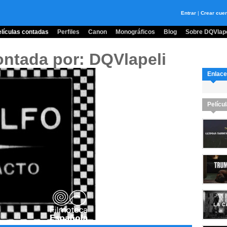
Entrar
|
Crear cue
lículas contadas
Perfiles
Canon
Monográficos
Blog
Sobre DQVlape
ontada por: DQVlapeli
Enlace
Pelícu