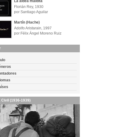
La aldea maldita
Florián Rey, 1930
por Santiago Aguilar
Martín (Hache)
Adolfo Aristarain, 1997
por Félix Ángel Moreno Ruiz
r
tulo
éneros
ontadores
diomas
aíses
 Civil (1936-1939)