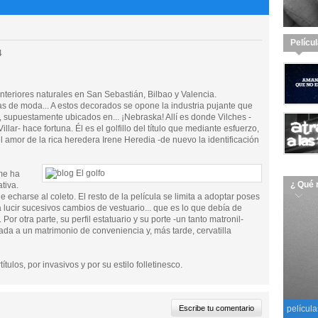
Pelícu
4
teriores naturales en San Sebastián, Bilbao y Valencia.
yas de moda... A estos decorados se opone la industria pujante que
os, supuestamente ubicados en... ¡Nebraska! Allí es donde Vilches -
ar- hace fortuna. Él es el golfillo del título que mediante esfuerzo,
el amor de la rica heredera Irene Heredia -de nuevo la identificación
 me ha
¿ Qué 
tiva.
echarse al coleto. El resto de la película se limita a adoptar poses
 lucir sucesivos cambios de vestuario... que es lo que debía de
Por otra parte, su perfil estatuario y su porte -un tanto matronil-
igada a un matrimonio de conveniencia y, más tarde, cervatilla
ítulos, por invasivos y por su estilo folletinesco.
película