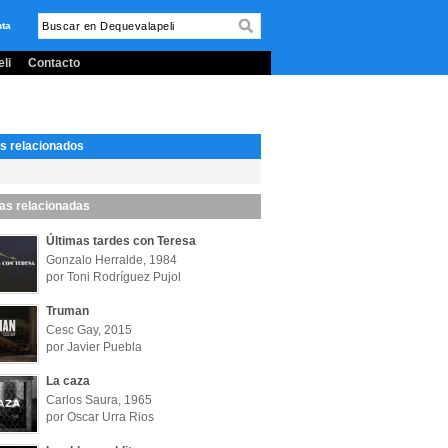
nta
li
Contacto
s relacionados
las relacionadas
Últimas tardes con Teresa
Gonzalo Herralde, 1984
por Toni Rodríguez Pujol
Truman
Cesc Gay, 2015
por Javier Puebla
La caza
Carlos Saura, 1965
por Oscar Urra Rios