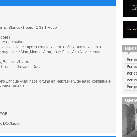
in. | Blanco / Negro | 1,33:1 Mudo
ogores
lms (España)
ilches, Irene López Heredia, Artemio Pérez Bueno, Antonio
Busca
ozaga, Irene Alba, Manuel Arbó, José Calle, Ana Navacerrada,
Por tí
 Ernesto Vilches
astelló, Giovanni Doria
Por g
Por c
Por i
lfo Enrique Villar hace fortuna en Nebraska y, de paso, consigue el
a Irene Heredia
Por p
Guerra
POR:
e DQVlapeli