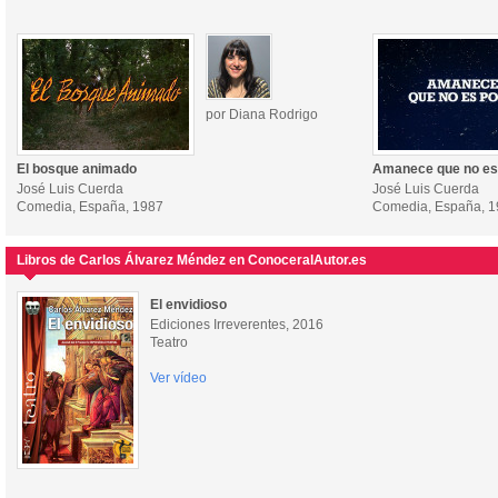
por Diana Rodrigo
El bosque animado
Amanece que no es
José Luis Cuerda
José Luis Cuerda
Comedia, España, 1987
Comedia, España, 
Libros de Carlos Álvarez Méndez en ConoceralAutor.es
El envidioso
Ediciones Irreverentes, 2016
Teatro
Ver vídeo