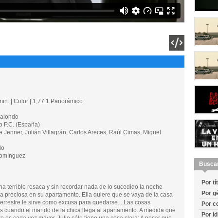
in. | Color | 1,77:1 Panorámico
alondo
 P.C. (España)
Jenner, Julián Villagrán, Carlos Areces, Raúl Cimas, Miguel
do
omínguez
Busca
Por tí
na terrible resaca y sin recordar nada de lo sucedido la noche
Por g
ica preciosa en su apartamento. Ella quiere que se vaya de la casa
terrestre le sirve como excusa para quedarse... Las cosas
Por c
cuando el marido de la chica llega al apartamento. A medida que
Por i