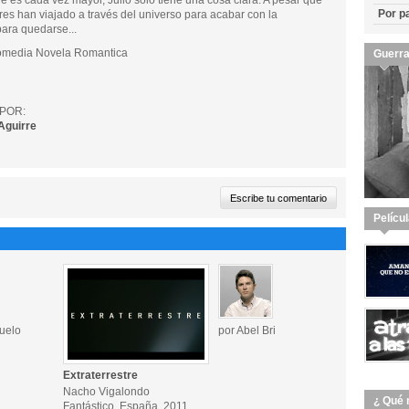
e es cada vez mayor, Julio sólo tiene una cosa clara: A pesar que
Por p
stres han viajado a través del universo para acabar con la
para quedarse...
omedia Novela Romantica
Guerra
POR:
Aguirre
Pelícu
uelo
por Abel Bri
Extraterrestre
Nacho Vigalondo
¿ Qué 
Fantástico, España, 2011