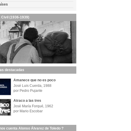
aíses
 Civil (1936-1939)
las destacadas
Amanece que no es poco
José Luis Cuerda, 1988
por Pedro Pujante
Atraco a las tres
José María Forqué, 1962
por Mario Escobar
nos cuenta Alonso Álvarez de Toledo ?