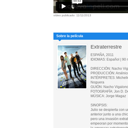
vídeo publicado: 11/11/2013
Sobre la película
Extraterrestre
ESPAÑA, 2011
IDIOMAS: Español | 90 m
DIRECCIÓN: Nacho Vig
PRODUCCIÓN: Arsénico
INTÉRPRETES: Michelle 
Noguera
GUIÓN: Nacho Vigalon
FOTOGRAFÍA: Jon D. D
MÚSICA: Jorge Magaz
SINOPSIS:
Julio se despierta con u
anterior junto a una ch
pero una invasión extra
empeoran por momentos 