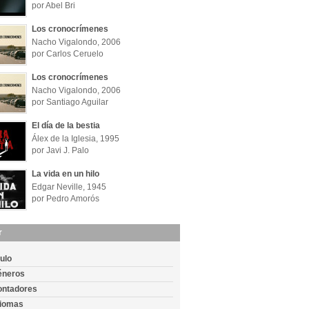
por Abel Bri
Los cronocrímenes
Nacho Vigalondo, 2006
por Carlos Ceruelo
Los cronocrímenes
Nacho Vigalondo, 2006
por Santiago Aguilar
El día de la bestia
Álex de la Iglesia, 1995
por Javi J. Palo
La vida en un hilo
Edgar Neville, 1945
por Pedro Amorós
r
tulo
éneros
ontadores
diomas