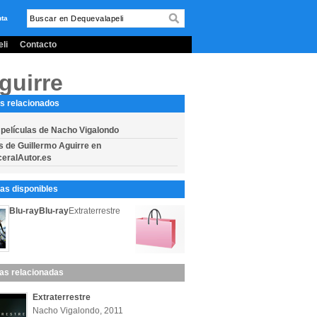
nta
li
Contacto
guirre
s relacionados
 películas de Nacho Vigalondo
s de Guillermo Aguirre en
eralAutor.es
s disponibles
Blu-ray
Blu-ray
Extraterrestre
las relacionadas
Extraterrestre
Nacho Vigalondo, 2011