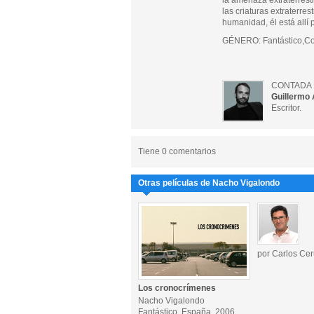
la amenaza extraterrestr
las criaturas extraterre
humanidad, él está allí 
GÉNERO: Fantástico,C
CONTADA 
Guillermo 
Escritor.
Tiene 0 comentarios
Otras películas de Nacho Vigalondo
por Carlos Cer
Los cronocrímenes
Nacho Vigalondo
Fantástico, España, 2006