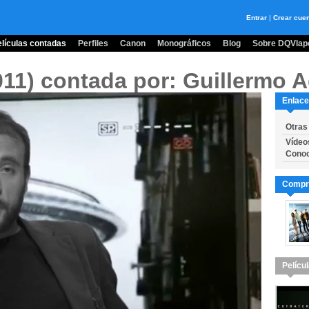
Entrar
|
Crear cue
lículas contadas
Perfiles
Canon
Monográficos
Blog
Sobre DQVlape
011)
contada por: Guillermo A
Enlace
Otras
Vídeo
Conoc
Compra
Pelícu