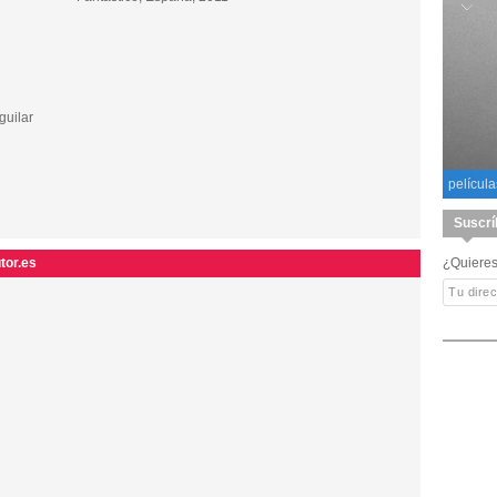
guilar
película
Suscrí
tor.es
¿Quieres