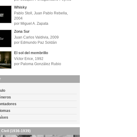
Whisky
Pablo Stoll, Juan Pablo Rebella,
2004
por Miguel A. Zapata
Zona Sur
Juan Carlos Valdivia, 2009
por Edmundo Paz Soldán
El sol del membrillo
Víctor Erice, 1992
por Paloma González Rubio
r
tulo
éneros
ontadores
diomas
aíses
 Civil (1936-1939)