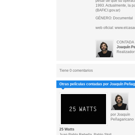
pesar de que su operaci
1993. Actualmente, la p
(BAFICI.gov.ar)
GÉNERO: Documental
web oficial: www.elcasa
CONTADA 
Joaquín P
Realizador 
Tiene 0 comentarios
Otras películas contadas por Joaquín Peña
por Joaquín
Peñagaricano
25 Watts
Juan Pablo Rebella, Pablo Stoll