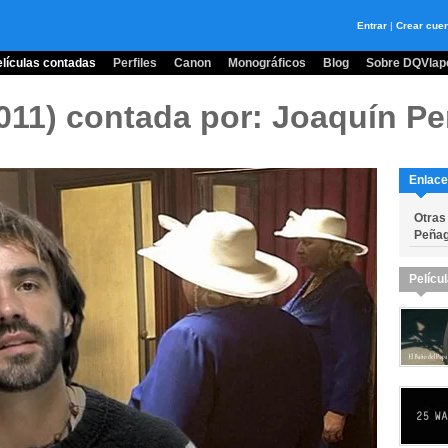
Entrar
|
Crear cue
lículas contadas
Perfiles
Canon
Monográficos
Blog
Sobre DQVlape
2011)
contada por: Joaquín P
Enlace
Otras
Peñag
Pelícu