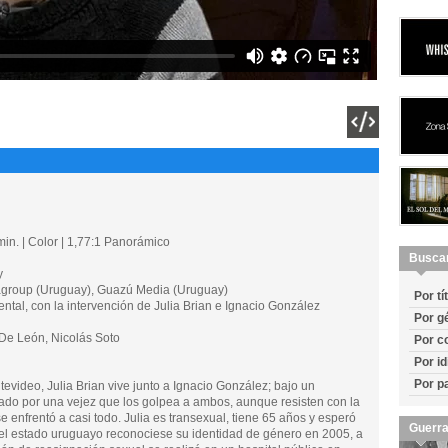
in. | Color | 1,77:1 Panorámico
Busca
y
oup (Uruguay), Guazú Media (Uruguay)
Por tí
l, con la intervención de Julia Brian e Ignacio González
Por g
e León, Nicolás Soto
Por c
Por i
Por p
tevideo, Julia Brian vive junto a Ignacio González; bajo un
ado por una vejez que los golpea a ambos, aunque resisten con la
 enfrentó a casi todo. Julia es transexual, tiene 65 años y esperó
Guerra
el estado uruguayo reconociese su identidad de género en 2005, a