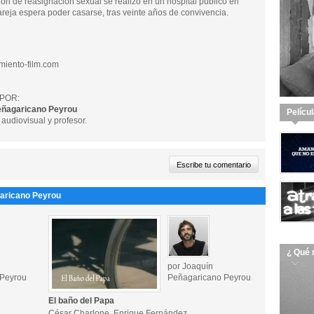
ón de reasignación sexual se realizó en un hospital público en
areja espera poder casarse, tras veinte años de convivencia.
miento-film.com
POR:
eñagaricano Peyrou
Pelícu
audiovisual y profesor.
garicano Peyrou
¿ Qué 
por Joaquín
 Peyrou
Peñagaricano Peyrou
El baño del Papa
César Charlone, Enrique Fernández