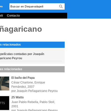
nta
li
Contacto
eñagaricano
s relacionados
 películas contadas por Joaquín
aricano Peyrou
las relacionadas
El baño del Papa
César Charlone, Enrique
Fernández, 2007
por Joaquín Peñagaricano Peyrou
25 Watts
Juan Pablo Rebella, Pablo Stoll,
2001
por Joaquín Peñagaricano Peyrou