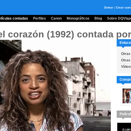
Entrar
|
Crear cue
lículas contadas
Perfiles
Canon
Monográficos
Blog
Sobre DQVlape
el corazón (1992)
contada por:
Enlace
Otras 
Otras 
Vídeo
Compra
Pelícu