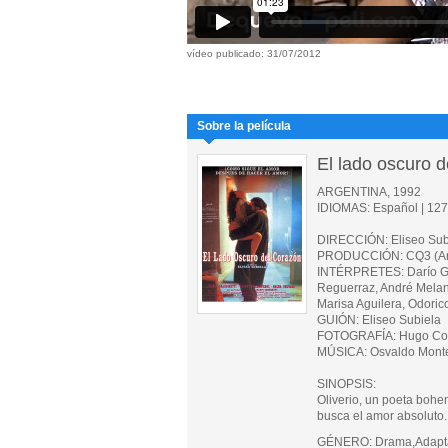
vídeo publicado: 31/07/2012
Sobre la película
El lado oscuro d
ARGENTINA, 1992
IDIOMAS: Español | 127 
DIRECCIÓN: Eliseo Sub
PRODUCCIÓN: CQ3 (Arge
INTÉRPRETES: Darío Gra
Reguerraz, André Melanç
Marisa Aguilera, Odoric
GUIÓN: Eliseo Subiela
FOTOGRAFÍA: Hugo Co
MÚSICA: Osvaldo Mont
SINOPSIS:
Oliverio, un poeta bohem
busca el amor absoluto.
GÉNERO: Drama,Adaptac