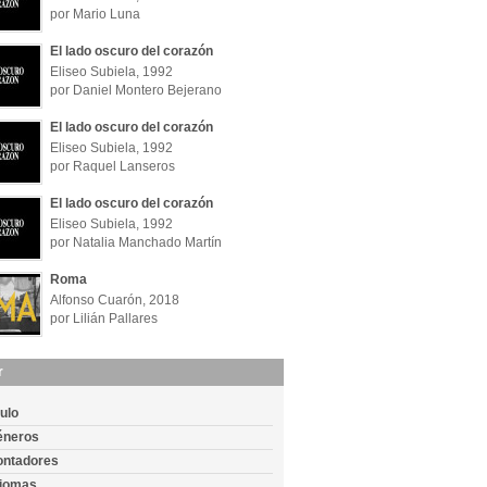
por Mario Luna
El lado oscuro del corazón
Eliseo Subiela, 1992
por Daniel Montero Bejerano
El lado oscuro del corazón
Eliseo Subiela, 1992
por Raquel Lanseros
El lado oscuro del corazón
Eliseo Subiela, 1992
por Natalia Manchado Martín
Roma
Alfonso Cuarón, 2018
por Lilián Pallares
r
tulo
éneros
ontadores
diomas