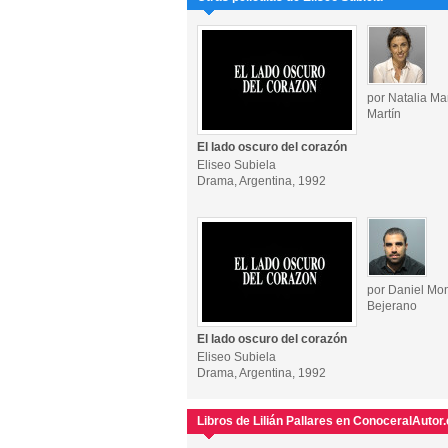
por Natalia M
Martín
El lado oscuro del corazón
Eliseo Subiela
Drama, Argentina, 1992
por Daniel Mo
Bejerano
El lado oscuro del corazón
Eliseo Subiela
Drama, Argentina, 1992
Libros de Lilián Pallares en ConoceralAutor