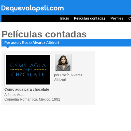
Inicio
Películas contadas
Perfiles
C
Películas contadas
Por autor: Rocío Álvarez Albizuri
por Rocío Álvarez
Albizuri
Como agua para chocolate
Alfonso Arau
Comedia Romantica, México, 1992