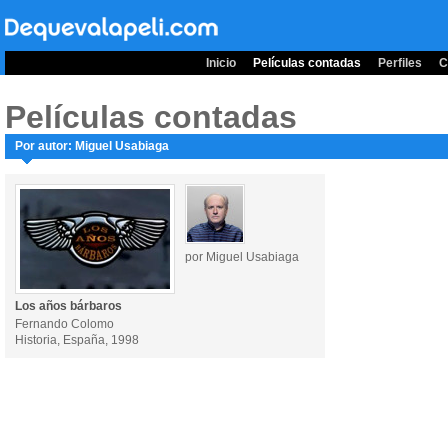
Inicio
Películas contadas
Perfiles
C
Películas contadas
Por autor: Miguel Usabiaga
por Miguel Usabiaga
Los años bárbaros
Fernando Colomo
Historia, España, 1998