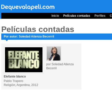
Inicio
Películas contadas
Perfiles
C
Películas contadas
Por autor: Soledad Atienza Becerril
por Soledad Atienza
Becerril
Elefante blanco
Pablo Trapero
Religión, Argentina, 2012