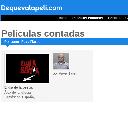
Inicio
Películas contadas
Perfiles
C
Películas contadas
Por autor: Pavel Taret
por Pavel Taret
El día de la bestia
Álex de la Iglesia
Fantástico, España, 1995