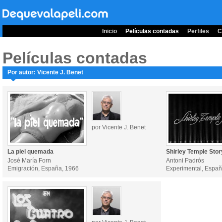
Inicio
Películas contadas
Perfiles
C
Películas contadas
Por autor: Vicente J. Benet
por Vicente J. Benet
La piel quemada
Shirley Temple Stor
José María Forn
Antoni Padrós
Emigración, España, 1966
Experimental, Españ