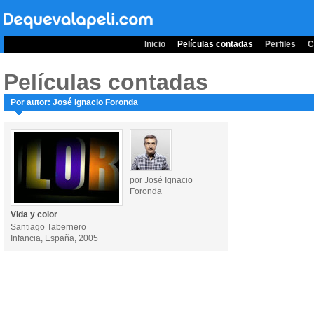
Inicio
Películas contadas
Perfiles
C
Películas contadas
Por autor: José Ignacio Foronda
por José Ignacio
Foronda
Vida y color
Santiago Tabernero
Infancia, España, 2005