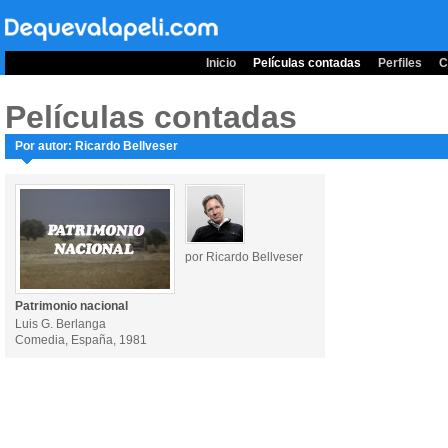
Inicio
Películas contadas
Perfiles
C
Películas contadas
Por autor: Ricardo Bellveser
por Ricardo Bellveser
Patrimonio nacional
Luis G. Berlanga
Comedia, España, 1981