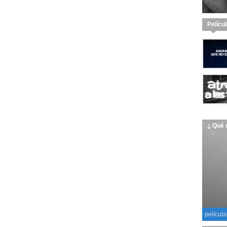
Pelícu
¿ Qué 
película