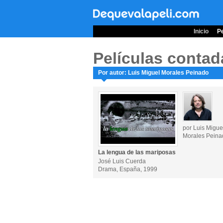
Inicio
Pe
Películas contad
Por autor: Luis Miguel Morales Peinado
por Luis Migue
Morales Peina
La lengua de las mariposas
José Luis Cuerda
Drama, España, 1999