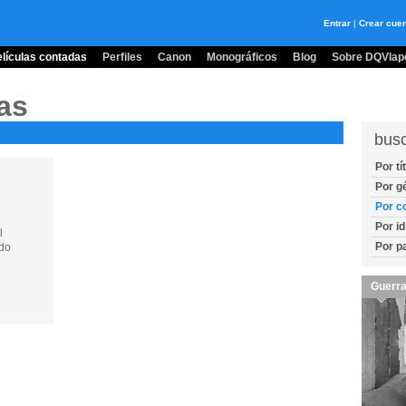
Entrar
|
Crear cue
lículas contadas
Perfiles
Canon
Monográficos
Blog
Sobre DQVlape
as
bus
Por tí
Por g
Por c
Por i
l
Por p
do
Guerra