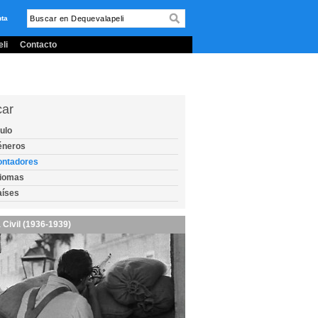
nta
li
Contacto
car
tulo
éneros
ontadores
diomas
aíses
 Civil (1936-1939)