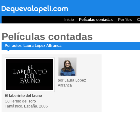
Inicio
Películas contadas
Perfiles
C
Películas contadas
Por autor: Laura Lopez Alfranca
por Laura Lopez
Alfranca
El laberinto del fauno
Guillermo del Toro
Fantástico, España, 2006