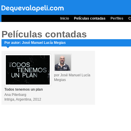
Inicio
Películas contadas
Perfiles
C
Películas contadas
Por autor: José Manuel Lucía Megias
por José Manuel Lucía
Megias
Todos tenemos un plan
Ana Piterbarg
Intriga, Argentina, 2012