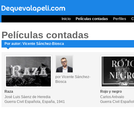
Inicio
Películas contadas
Perfiles
C
Películas contadas
Por autor: Vicente Sánchez-Biosca
por Vicente Sánchez-
Biosca
Raza
Rojo y negro
José Luis Sáenz de Heredia
Carlos Arévalo
Guerra Civil Española, España, 1941
Guerra Civil Españo