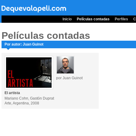
Inicio
Películas contadas
Perfiles
C
Películas contadas
Por autor: Juan Guinot
por Juan Guinot
El artista
Mariano Cohn, Gastón Duprat
Arte, Argentina, 2008