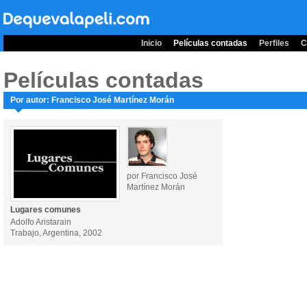
Inicio
Películas contadas
Perfiles
C
Películas contadas
Por autor: Francisco José Martínez Morán
por Francisco José
Martínez Morán
Lugares comunes
Adolfo Aristarain
Trabajo, Argentina, 2002