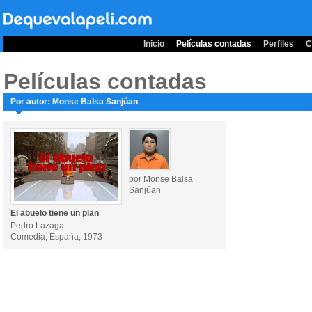
Inicio
Películas contadas
Perfiles
C
Películas contadas
Por autor: Monse Balsa Sanjúan
por Monse Balsa
Sanjúan
El abuelo tiene un plan
Pedro Lazaga
Comedia, España, 1973