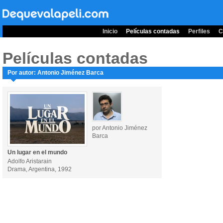
Inicio
Películas contadas
Perfiles
C
Películas contadas
Por autor: Antonio Jiménez Barca
por Antonio Jiménez
Barca
Un lugar en el mundo
Adolfo Aristarain
Drama, Argentina, 1992