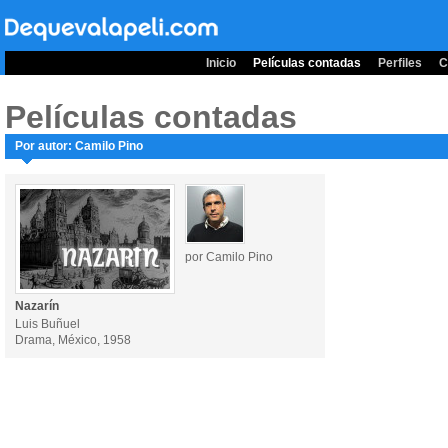
Inicio
Películas contadas
Perfiles
C
Películas contadas
Por autor: Camilo Pino
por Camilo Pino
Nazarín
Luis Buñuel
Drama, México, 1958