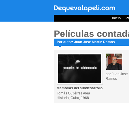
Inicio
Pe
Películas contad
Por autor: Juan José Martín Ramos
por Juan José 
Ramos
Memorias del subdesarrollo
Tomás Gutiérrez Alea
Historia, Cuba, 1968