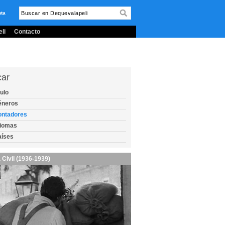
nta
li
Contacto
car
tulo
éneros
ontadores
diomas
aíses
 Civil (1936-1939)