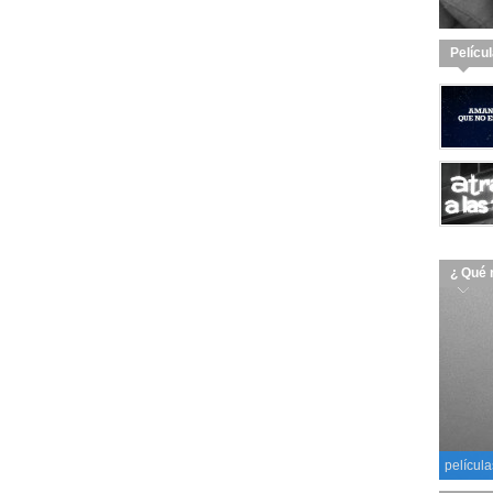
Pelícu
¿ Qué 
película