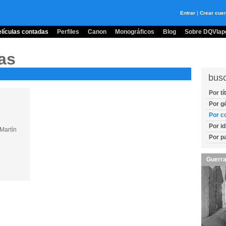
Entrar
|
Crear cue
lículas contadas
Perfiles
Canon
Monográficos
Blog
Sobre DQVlape
as
bus
Por tí
Por g
Por c
Por i
Martín
Por p
Guerra