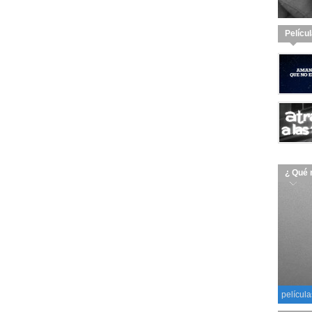
Pelícu
¿ Qué 
película