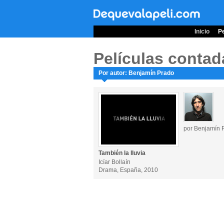
Inicio
Pe
Películas contad
Por autor: Benjamín Prado
por Benjamín 
También la lluvia
Icíar Bollaín
Drama, España, 2010