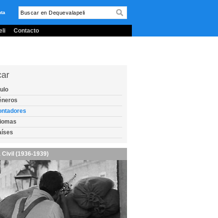
nta
li
Contacto
car
tulo
éneros
ontadores
diomas
aíses
 Civil (1936-1939)