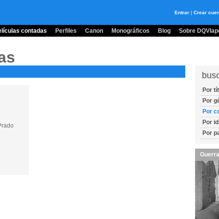
Entrar
|
Crear cue
lículas contadas
Perfiles
Canon
Monográficos
Blog
Sobre DQVlape
as
bus
Por tí
Por g
Por c
Por i
Prado
Por p
Guerra