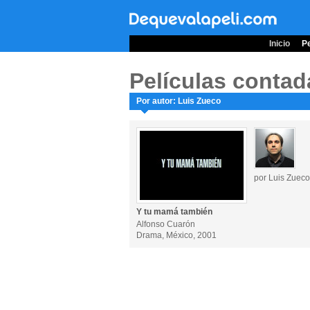
Inicio
Pe
Películas contad
Por autor: Luis Zueco
por Luis Zueco
Y tu mamá también
Alfonso Cuarón
Drama, México, 2001