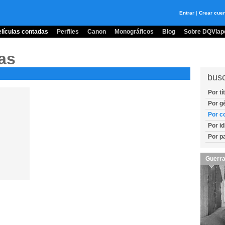
Entrar
|
Crear cue
lículas contadas
Perfiles
Canon
Monográficos
Blog
Sobre DQVlape
as
bus
Por tí
Por g
Por c
Por i
Por p
Guerra