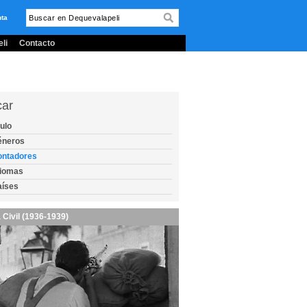
nta
li
Contacto
car
tulo
éneros
ontadores
diomas
aíses
 Civil (1936-1939)