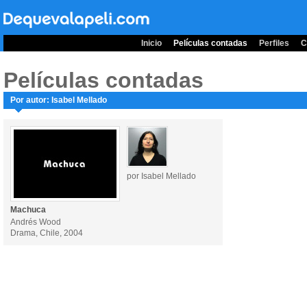
Inicio
Películas contadas
Perfiles
C
Películas contadas
Por autor: Isabel Mellado
por Isabel Mellado
Machuca
Andrés Wood
Drama, Chile, 2004