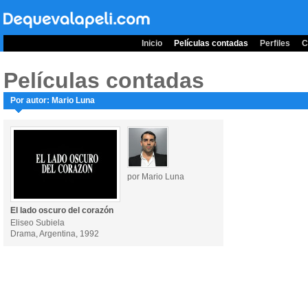
Inicio
Películas contadas
Perfiles
C
Películas contadas
Por autor: Mario Luna
por Mario Luna
El lado oscuro del corazón
Eliseo Subiela
Drama, Argentina, 1992