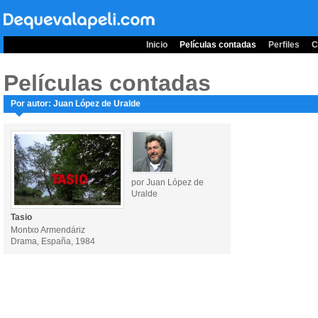
Inicio
Películas contadas
Perfiles
C
Películas contadas
Por autor: Juan López de Uralde
por Juan López de
Uralde
Tasio
Montxo Armendáriz
Drama, España, 1984