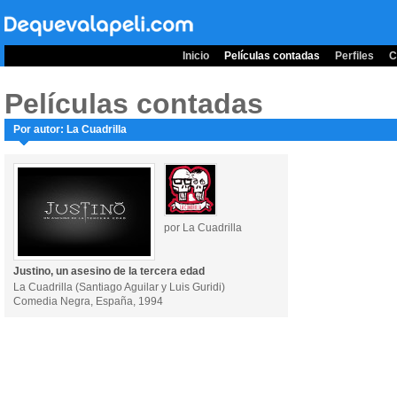
Inicio
Películas contadas
Perfiles
C
Películas contadas
Por autor: La Cuadrilla
por La Cuadrilla
Justino, un asesino de la tercera edad
La Cuadrilla (Santiago Aguilar y Luis Guridi)
Comedia Negra, España, 1994