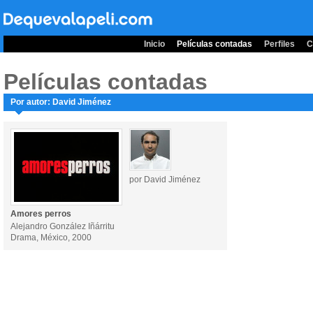
Inicio
Películas contadas
Perfiles
C
Películas contadas
Por autor: David Jiménez
por David Jiménez
Amores perros
Alejandro González Iñárritu
Drama, México, 2000