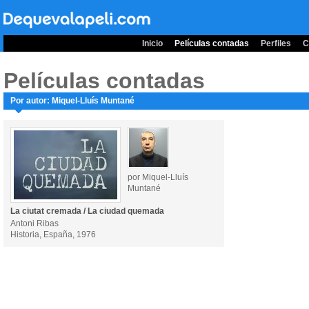
Inicio
Películas contadas
Perfiles
C
Películas contadas
Por autor: Miquel-Lluís Muntané
por Miquel-Lluís
Muntané
La ciutat cremada / La ciudad quemada
Antoni Ribas
Historia, España, 1976