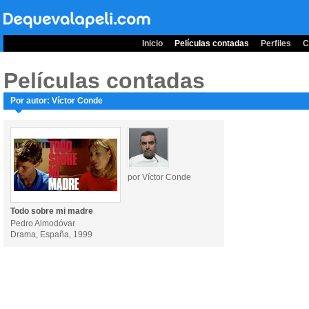
Inicio
Películas contadas
Perfiles
C
Películas contadas
Por autor: Víctor Conde
por Víctor Conde
Todo sobre mi madre
Pedro Almodóvar
Drama, España, 1999