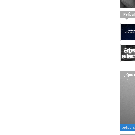
Pelícu
¿ Qué 
película