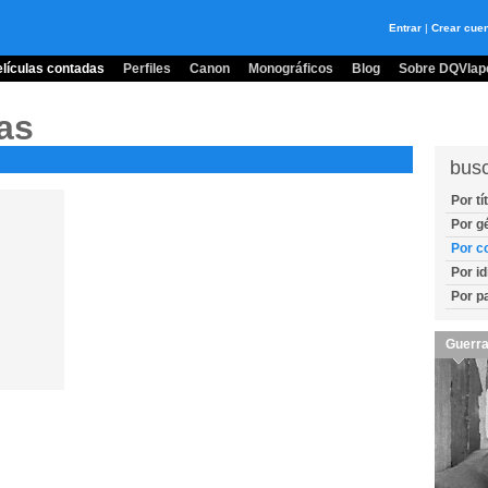
Entrar
|
Crear cue
lículas contadas
Perfiles
Canon
Monográficos
Blog
Sobre DQVlape
as
bus
Por tí
Por g
Por c
Por i
Por p
Guerra