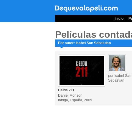
Inicio
Pe
Películas contad
Por autor: Isabel San Sebastian
por Isabel San
Sebastian
Celda 211
Daniel Monzón
Intriga, España, 2009