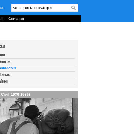
nta
li
Contacto
car
tulo
éneros
ontadores
diomas
aíses
 Civil (1936-1939)