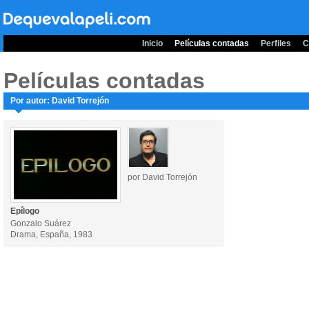
Inicio
Películas contadas
Perfiles
C
Películas contadas
Por autor: David Torrejón
por David Torrejón
Epílogo
Gonzalo Suárez
Drama, España, 1983