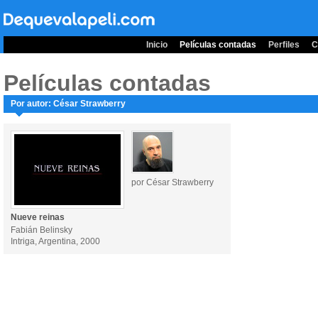
Inicio
Películas contadas
Perfiles
C
Películas contadas
Por autor: César Strawberry
por César Strawberry
Nueve reinas
Fabián Belinsky
Intriga, Argentina, 2000