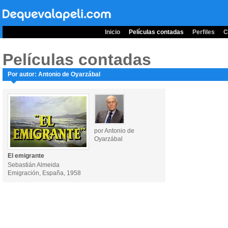
Inicio
Películas contadas
Perfiles
C
Películas contadas
Por autor: Antonio de Oyarzábal
por Antonio de
Oyarzábal
El emigrante
Sebastián Almeida
Emigración, España, 1958