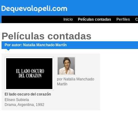
Inicio
Películas contadas
Perfiles
C
Películas contadas
Por autor: Natalia Manchado Martín
por Natalia Manchado
Martín
El lado oscuro del corazón
Eliseo Subiela
Drama, Argentina, 1992