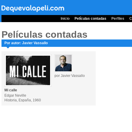
Inicio
Películas contadas
Perfiles
C
Películas contadas
Por autor: Javier Vassallo
por Javier Vassallo
Mi calle
Edgar Neville
Historia, España, 1960